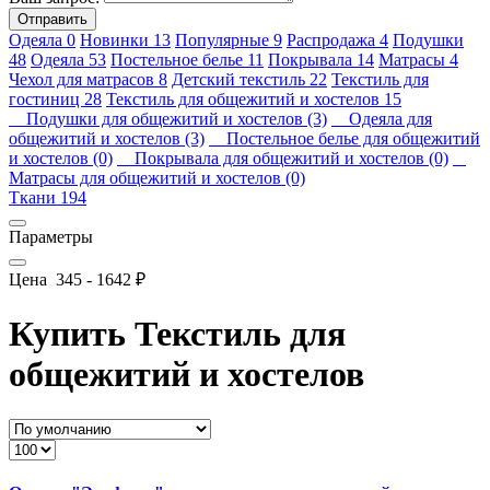
Отправить
Одеяла
0
Новинки
13
Популярные
9
Распродажа
4
Подушки
48
Одеяла
53
Постельное белье
11
Покрывала
14
Матрасы
4
Чехол для матрасов
8
Детский текстиль
22
Текстиль для
гостиниц
28
Текстиль для общежитий и хостелов
15
Подушки для общежитий и хостелов (3)
Одеяла для
общежитий и хостелов (3)
Постельное белье для общежитий
и хостелов (0)
Покрывала для общежитий и хостелов (0)
Матрасы для общежитий и хостелов (0)
Ткани
194
Параметры
Цена
345
-
1642
₽
Купить Текстиль для
общежитий и хостелов