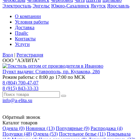
Чебоксары
Челябинск
Череповец
Чита
Шахты
Щёлково
Электросталь
Энгельс
Южно-Сахалинск
Якутск
Ярославль
О компании
Условия работы
Доставка
Прайс
Контакты
Услуги
Вход
|
Регистрация
ООО "АЭЛИТА"
Пункт выдачи:
Ставрополь
,
пр. Кулакова, 28б
Режим работы: с 8:00 до 17:00 по МСК
8 (804) 700-47-07
8 (915) 843-33-33
info@a-elita.su
Обратный звонок
Каталог товаров
Одеяла (0)
Новинки (13)
Популярные (9)
Распродажа (4)
Подушки (48)
Одеяла (53)
Постельное белье (11)
Покрывала