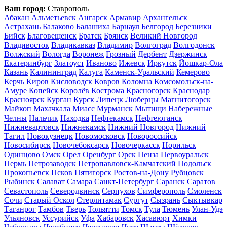
Ваш город:
Ставрополь
Абакан
Альметьевск
Ангарск
Армавир
Архангельск
Астрахань
Балаково
Балашиха
Барнаул
Белгород
Березники
Бийск
Благовещенск
Братск
Брянск
Великий Новгород
Владивосток
Владикавказ
Владимир
Волгоград
Волгодонск
Волжский
Вологда
Воронеж
Грозный
Дербент
Дзержинск
Екатеринбург
Златоуст
Иваново
Ижевск
Иркутск
Йошкар-Ола
Казань
Калининград
Калуга
Каменск-Уральский
Кемерово
Керчь
Киров
Кисловодск
Ковров
Коломна
Комсомольск-на-
Амуре
Копейск
Королёв
Кострома
Красногорск
Краснодар
Красноярск
Курган
Курск
Липецк
Люберцы
Магнитогорск
Майкоп
Махачкала
Миасс
Мурманск
Мытищи
Набережные
Челны
Нальчик
Находка
Нефтекамск
Нефтеюганск
Нижневартовск
Нижнекамск
Нижний Новгород
Нижний
Тагил
Новокузнецк
Новомосковск
Новороссийск
Новосибирск
Новочебоксарск
Новочеркасск
Норильск
Одинцово
Омск
Орел
Оренбург
Орск
Пенза
Первоуральск
Пермь
Петрозаводск
Петропавловск-Камчатский
Подольск
Прокопьевск
Псков
Пятигорск
Ростов-на-Дону
Рубцовск
Рыбинск
Салават
Самара
Санкт-Петербург
Саранск
Саратов
Севастополь
Северодвинск
Серпухов
Симферополь
Смоленск
Сочи
Старый Оскол
Стерлитамак
Сургут
Сызрань
Сыктывкар
Таганрог
Тамбов
Тверь
Тольятти
Томск
Тула
Тюмень
Улан-Удэ
Ульяновск
Уссурийск
Уфа
Хабаровск
Хасавюрт
Химки